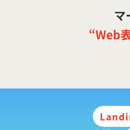
マ
“Web
Lan