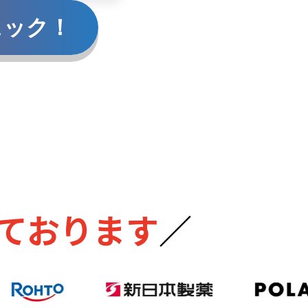
ェック！
ております
／