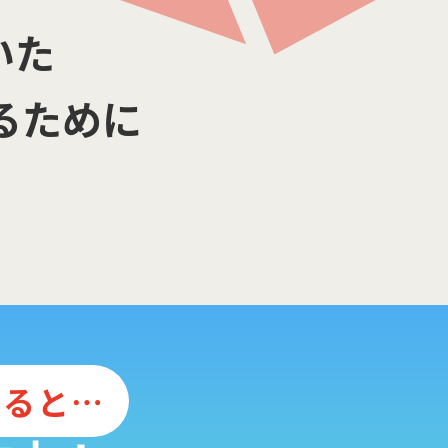
いた
るために
すると⋯