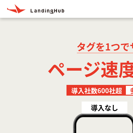
タグを1つで
ページ速
導入社数600社超
導入なし