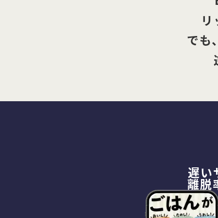
リ
でも
遅い
離脱