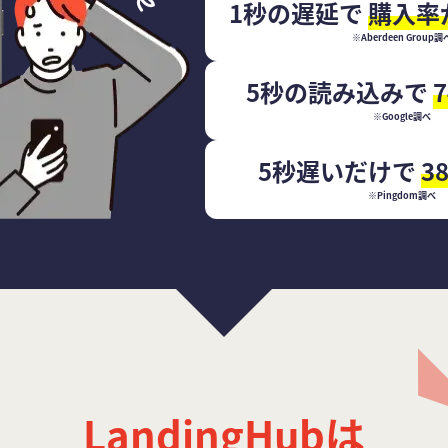
1秒の遅延で
購入率
※Aberdeen Group調
5秒の読み込みで
※Google調べ
5秒遅いだけで
3
※Pingdom調べ
LandingHubは