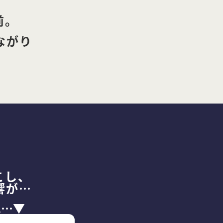
前。
ながり
。
こし、
響が⋯
は⋯▼