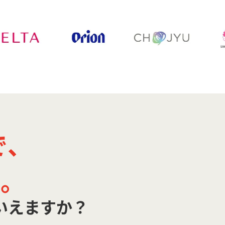
で、
く。
いえますか？
、