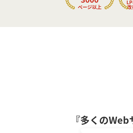
L
ページ以上
改
『多くのWeb