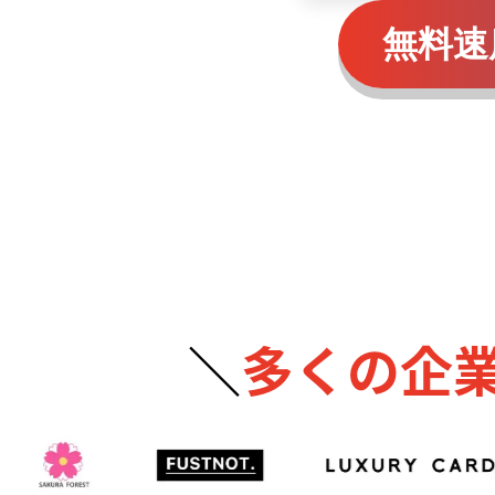
無料速
＼
多くの企