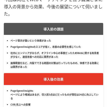
導入の背景から効果、今後の展望について伺いまし
た。
導入前の課題
ページ表示が重いという体感があった
PageSpeed Insightsのスコアが低く、改善の必要性を感じていた
社内にエンジニアがおらず、オフライン中心の事業だったためWebに関する知見者
が少なく、速度改善への対応に限界があった
画像軽量化など、内製でできる範囲の対策は行っていたものの、体感できる効果に
は限界があった
導入後の効果
PageSpeed Insights
ページにより増減はあるが、導入前3点ほどだったものが現在は24点に向上してい
る
CVR/売上への影響