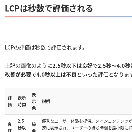
LCPは秒数で評価される
LCPの評価は秒数で評価されます。
上記の画像のように
2.5秒以下は良好
で
2.5秒〜4.0秒
改善が必要
で
4.0秒以上は不良
といった評価となりま
表
評
表示
示
説明
価
時間
色
2.5
優秀なユーザー体験を提供。メインコンテンツ
良
緑
秒以
速に表示され、ユーザーの待ち時間を最小限に
好
色