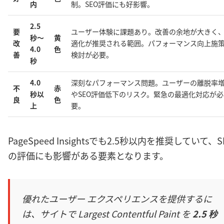
内
制。SEO評価にも好影響。
2.5
要
ユーザー体験に課題あり。改善の余地が大きく
秒〜
黄
改
適化が推奨される範囲。パフォーマンス向上施
4.0
色
善
検討が必要。
秒
4.0
深刻なパフォーマンス問題。ユーザーの離脱率
不
赤
秒以
やSEO評価低下のリスク。緊急の最適化対応が必
良
色
上
要。
PageSpeed Insightsでも2.5秒以内を推奨していて、S
の評価にも影響がある要素となります。
優れたユーザー エクスペリエンスを提供するに
は、サイトで Largest Contentful Paint を
2.5 秒