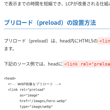
で表示までの時間を短縮でき、LCPが改善される仕組
プリロード（preload）の設置方法
プリロード（preload）は、head内にHTML5の
<li
ます。
下記のソース例では、headに
<link rel="prelo
<head>

  <!-- WebP画像をプリロード -->

  <link rel="preload" 

        as="image" 

        href="/images/hero.webp" 

        type="image/webp"
