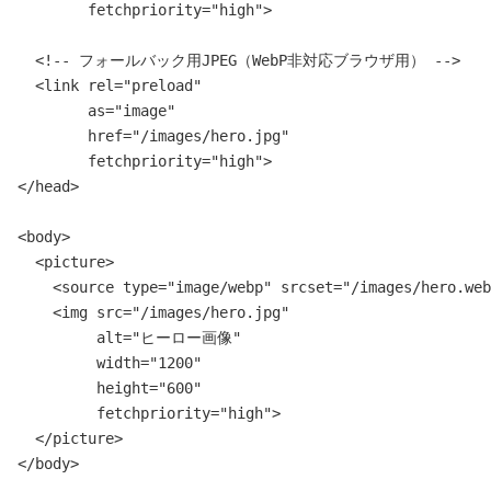
        fetchpriority="high">

  <!-- フォールバック用JPEG（WebP非対応ブラウザ用） -->

  <link rel="preload" 

        as="image" 

        href="/images/hero.jpg"

        fetchpriority="high">

</head>

<body>

  <picture>

    <source type="image/webp" srcset="/images/hero.web
    <img src="/images/hero.jpg" 

         alt="ヒーロー画像" 

         width="1200" 

         height="600"

         fetchpriority="high">

  </picture>

</body>