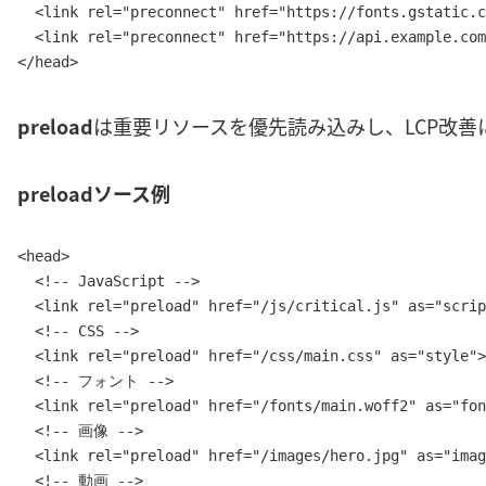
  <link rel="preconnect" href="https://fonts.gstatic.c
  <link rel="preconnect" href="https://api.example.com
</head>
preload
は重要リソースを優先読み込みし、LCP改善
preloadソース例
<head>

  <!-- JavaScript -->

  <link rel="preload" href="/js/critical.js" as="scrip
  <!-- CSS -->

  <link rel="preload" href="/css/main.css" as="style">

  <!-- フォント -->

  <link rel="preload" href="/fonts/main.woff2" as="fon
  <!-- 画像 -->

  <link rel="preload" href="/images/hero.jpg" as="imag
  <!-- 動画 -->
