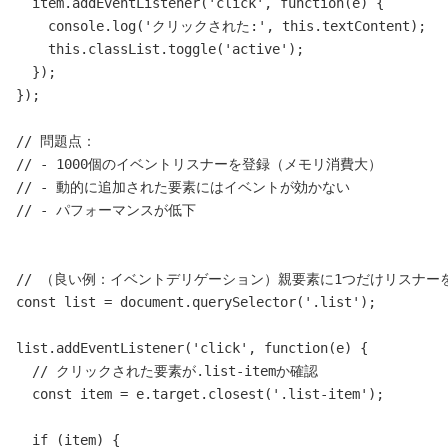
  item.addEventListener('click', function(e) {

    console.log('クリックされた:', this.textContent);

    this.classList.toggle('active');

  });

});

// 問題点：

// - 1000個のイベントリスナーを登録（メモリ消費大）

// - 動的に追加された要素にはイベントが効かない

// - パフォーマンスが低下

// （良い例：イベントデリゲーション）親要素に1つだけリスナーを
const list = document.querySelector('.list');

list.addEventListener('click', function(e) {

  // クリックされた要素が.list-itemか確認

  const item = e.target.closest('.list-item');

  if (item) {
