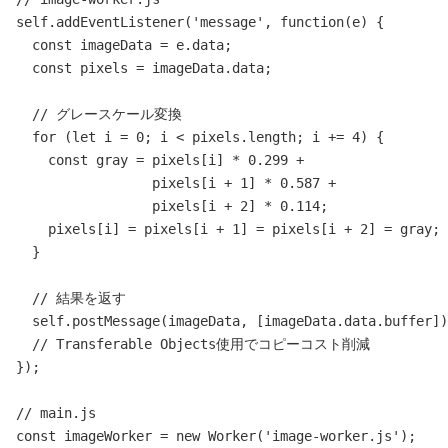
self.addEventListener('message', function(e) {

  const imageData = e.data;

  const pixels = imageData.data;

  // グレースケール変換

  for (let i = 0; i < pixels.length; i += 4) {

    const gray = pixels[i] * 0.299 + 

                 pixels[i + 1] * 0.587 + 

                 pixels[i + 2] * 0.114;

    pixels[i] = pixels[i + 1] = pixels[i + 2] = gray;

  }

  // 結果を返す

  self.postMessage(imageData, [imageData.data.buffer])
  // Transferable Objects使用でコピーコスト削減

});

// main.js

const imageWorker = new Worker('image-worker.js');
