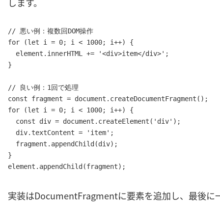
します。
// 悪い例：複数回DOM操作

for (let i = 0; i < 1000; i++) {

  element.innerHTML += '<div>item</div>';

}

// 良い例：1回で処理

const fragment = document.createDocumentFragment();

for (let i = 0; i < 1000; i++) {

  const div = document.createElement('div');

  div.textContent = 'item';

  fragment.appendChild(div);

}

実装はDocumentFragmentに要素を追加し、最