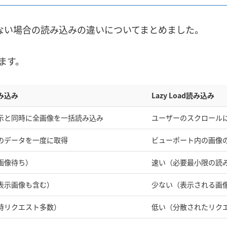
と使わない場合の読み込みの違いについてまとめました。
ます。
み込み
Lazy Load読み込み
示と同時に全画像を一括読み込み
ユーザーのスクロール
のデータを一度に取得
ビューポート内の画像
画像待ち）
速い（必要最小限の読
表示画像も含む）
少ない（表示される画
時リクエスト多数）
低い（分散されたリク