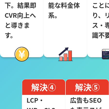
下。結果即
能な料金体
こと
CVR向上へ
系。
り、
と導きま
ス・
す。
識不
解決④
解決⑤
LCP・
広告もSEO