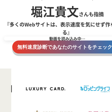
堀江貴文
さんも指摘
『多くのWebサイトは、
表示速度を気にせず
作
る』
動画を読み込み中…
無料速度診断であなたのサイトをチェッ