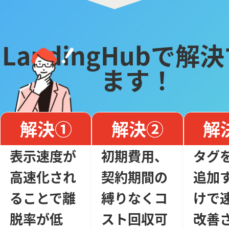
LandingHubで解
ます！
解決①
解決②
解
表示速度が
初期費用、
タグ
高速化され
契約期間の
追加
ることで離
縛りなくコ
けで
脱率が低
スト回収可
改善