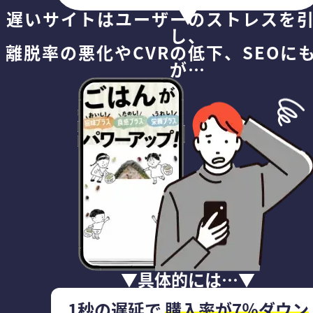
遅いサイトはユーザーのストレスを
し、
離脱率の悪化やCVRの低下、SEOに
が⋯
▼具体的には⋯▼
1秒の遅延で
購入率が7％ダウン