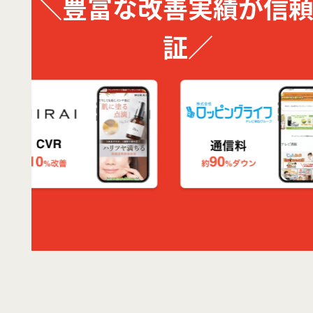
＼豊富な改善実績が信
証／