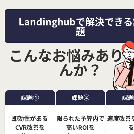
Landinghubで解決でき
題
こんなお悩みあり
んか？
課題①
課題②
課題
即効性がある
限られた予算内で
速度改善
CVR改善を
高いROIを
る