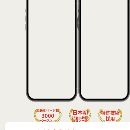
高速化ページ数
日本初
特許技術
3000
LP表示速度
採用
ページ以上
改善ツール