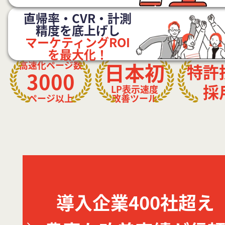
直帰率・CVR・計測
精度を底上げし
マーケティングROI
を最大化！
日本初
高速化ページ数
特許
3000
採
LP表示速度
ページ以上
改善ツール
導入企業400社超え