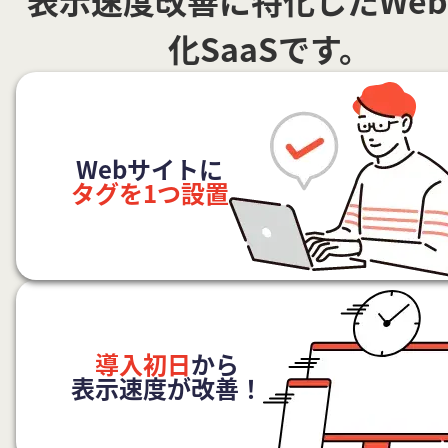
化SaaSです。
Webサイトに
タグを1つ設置
導入初日
から
表示速度が改善！