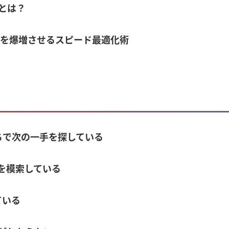
とは？
Rを爆増させるスピード最適化術
打ちで次の一手を探している
口を模索している
ている