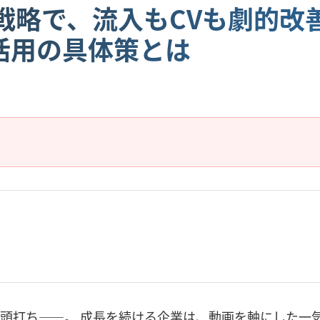
戦略で、流入もCVも劇的改
活用の具体策とは
頭打ち――。 成長を続ける企業は、動画を軸にした一