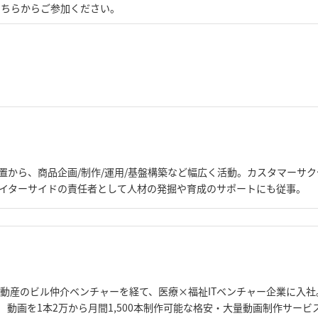
そちらからご参加ください。
から、商品企画/制作/運用/基盤構築など幅広く活動。カスタマーサクセ
エイターサイドの責任者として人材の発掘や育成のサポートにも従事。
不動産のビル仲介ベンチャーを経て、医療×福祉ITベンチャー企業に入社。
 動画を1本2万から月間1,500本制作可能な格安・大量動画制作サー