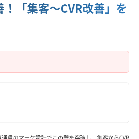
善！「集客〜CVR改善」を
気通貫のマーケ設計でこの壁を突破し、集客からCVR