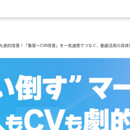
Vも劇的改善！「集客〜CVR改善」を一気通貫でつなぐ、動画活用の具体