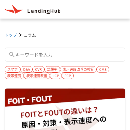
トップ
コラム
スマホ
Q&A
CVR
離脱率
表示速度改善の検証
CMS
表示速度
表示速度改善
LCP
FCP